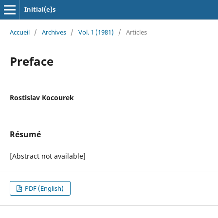
Initial(e)s
Accueil
/
Archives
/
Vol. 1 (1981)
/
Articles
Preface
Rostislav Kocourek
Résumé
[Abstract not available]
PDF (English)